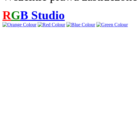
R
G
B
Studio