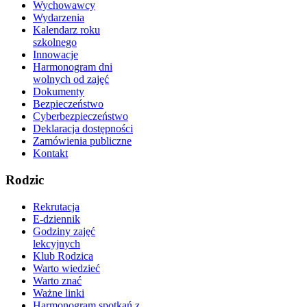
Wychowawcy
Wydarzenia
Kalendarz roku
szkolnego
Innowacje
Harmonogram dni
wolnych od zajęć
Dokumenty
Bezpieczeństwo
Cyberbezpieczeństwo
Deklaracja dostępności
Zamówienia publiczne
Kontakt
Rodzic
Rekrutacja
E-dziennik
Godziny zajęć
lekcyjnych
Klub Rodzica
Warto wiedzieć
Warto znać
Ważne linki
Harmonogram spotkań z