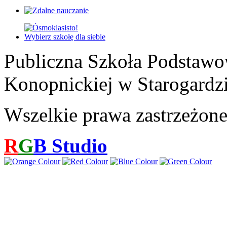
Publiczna Szkoła Podstawo
Konopnickiej w Starogardz
Wszelkie prawa zastrzeżon
R
G
B
Studio