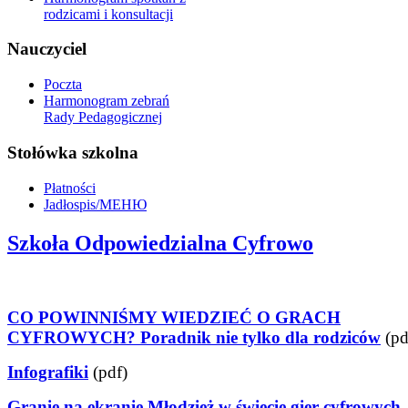
rodzicami i konsultacji
Nauczyciel
Poczta
Harmonogram zebrań
Rady Pedagogicznej
Stołówka szkolna
Płatności
Jadłospis/МЕНЮ
Szkoła Odpowiedzialna Cyfrowo
CO POWINNIŚMY WIEDZIEĆ O GRACH
CYFROWYCH? Poradnik nie tylko dla rodziców
(pd
Infografiki
(pdf)
Granie na ekranie Młodzież w świecie gier cyfrowych.