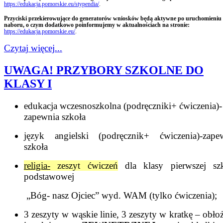
https://edukacja.pomorskie.eu/stypendia/
.
Przyciski przekierowujące do generatorów wniosków będą aktywne po uruchomieniu
naboru
, o czym dodatkowo poinformujemy w aktualnościach na stronie:
https://edukacja.pomorskie.eu/
.
Czytaj więcej...
UWAGA! PRZYBORY SZKOLNE DO
KLASY I
edukacja wczesnoszkolna (podręczniki+ ćwiczenia)-
zapewnia szkoła
język angielski (podręcznik+ ćwiczenia)-zape
szkoła
religia-
zeszyt ćwiczeń
dla klasy pierwszej sz
podstawowej
„Bóg- nasz Ojciec” wyd. WAM
(tylko ćwiczenia);
3 zeszyty w wąskie linie, 3 zeszyty w kratkę – obło