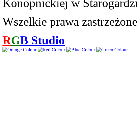
Konopnickiej w Starogardz
Wszelkie prawa zastrzeżon
R
G
B
Studio