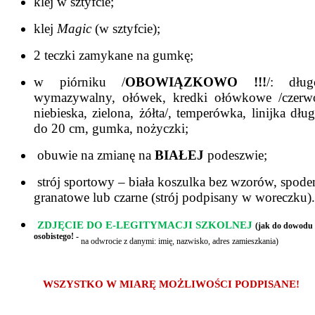
klej w sztyfcie;
klej
Magic
(w sztyfcie);
2 teczki zamykane na gumkę;
w piórniku /
OBOWIĄZKOWO !!!
/: dług
wymazywalny, ołówek, kredki ołówkowe /czerw
niebieska, zielona, żółta/, temperówka, linijka dług
do 20 cm, gumka, nożyczki;
obuwie na zmianę na
BIAŁEJ
podeszwie;
strój sportowy – biała koszulka bez wzorów, spode
granatowe lub czarne (strój podpisany w woreczku).
ZDJĘCIE DO E-LEGITYMACJI SZKOLNEJ
(jak do dowodu
osobistego! -
na odwrocie z danymi: imię, nazwisko, adres zamieszkania)
WSZYSTKO W MIARĘ MOŻLIWOŚCI PODPISANE!