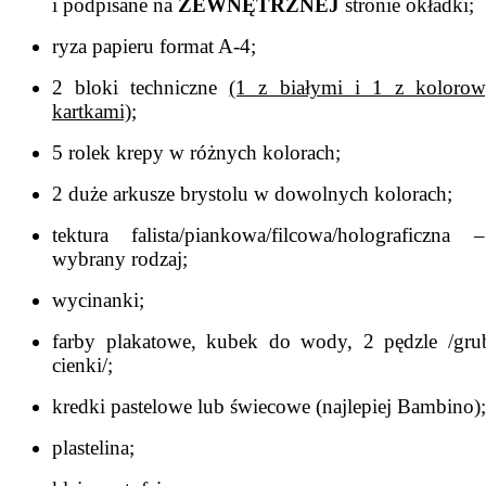
i podpisane na
ZEWNĘTRZNEJ
stronie okładki;
ryza papieru format A-4;
2 bloki techniczne
(1 z białymi i 1 z koloro
kartkami);
5 rolek krepy w różnych kolorach;
2 duże arkusze brystolu w dowolnych kolorach;
tektura falista/piankowa/filcowa/holograficzna
wybrany rodzaj;
wycinanki;
farby plakatowe, kubek do wody, 2 pędzle /gru
cienki/;
kredki pastelowe lub świecowe (najlepiej Bambino);
plastelina;