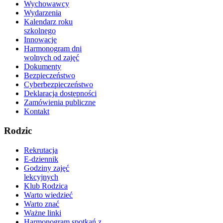
Wychowawcy
Wydarzenia
Kalendarz roku
szkolnego
Innowacje
Harmonogram dni
wolnych od zajęć
Dokumenty
Bezpieczeństwo
Cyberbezpieczeństwo
Deklaracja dostępności
Zamówienia publiczne
Kontakt
Rodzic
Rekrutacja
E-dziennik
Godziny zajęć
lekcyjnych
Klub Rodzica
Warto wiedzieć
Warto znać
Ważne linki
Harmonogram spotkań z