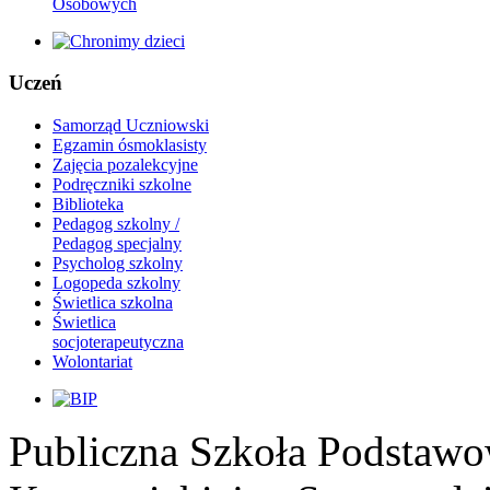
Osobowych
Uczeń
Samorząd Uczniowski
Egzamin ósmoklasisty
Zajęcia pozalekcyjne
Podręczniki szkolne
Biblioteka
Pedagog szkolny /
Pedagog specjalny
Psycholog szkolny
Logopeda szkolny
Świetlica szkolna
Świetlica
socjoterapeutyczna
Wolontariat
Publiczna Szkoła Podstawo