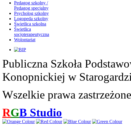
Pedagog szkolny /
Pedagog specjalny
Psycholog szkolny
Logopeda szkolny
Świetlica szkolna
Świetlica
socjoterapeutyczna
Wolontariat
Publiczna Szkoła Podstawo
Konopnickiej w Starogardz
Wszelkie prawa zastrzeżon
R
G
B
Studio