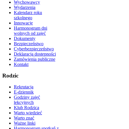
Wychowawcy
Wydarzenia
Kalendarz roku
szkolnego
Innowacje
Harmonogram dni
wolnych od zajęć
Dokumenty
Bezpieczeństwo
Cyberbezpieczeństwo
Deklaracja dostępności
Zamówienia publiczne
Kontakt
Rodzic
Rekrutacja
E-dziennik
Godziny zajęć
lekcyjnych
Klub Rodzica
Warto wiedzieć
Warto znać
Ważne linki
Harmonogram spotkań z