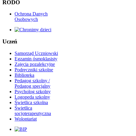
RODO
Ochrona Danych
Osobowych
Uczeń
Samorząd Uczniowski
Egzamin ósmoklasisty
Zajęcia pozalekcyjne
Podręczniki szkolne
Biblioteka
Pedagog szkolny /
Pedagog specjalny
Psycholog szkolny
Logopeda szkolny
Świetlica szkolna
Świetlica
socjoterapeutyczna
Wolontariat