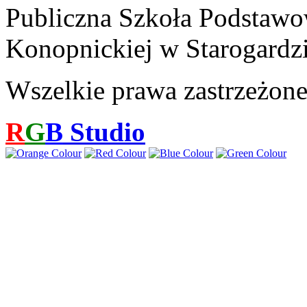
Publiczna Szkoła Podstawo
Konopnickiej w Starogardz
Wszelkie prawa zastrzeżon
R
G
B
Studio