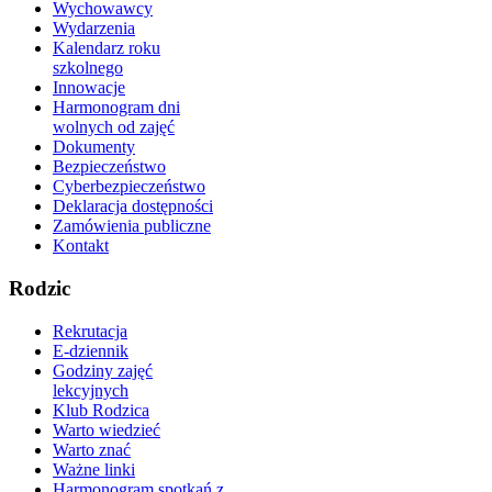
Wychowawcy
Wydarzenia
Kalendarz roku
szkolnego
Innowacje
Harmonogram dni
wolnych od zajęć
Dokumenty
Bezpieczeństwo
Cyberbezpieczeństwo
Deklaracja dostępności
Zamówienia publiczne
Kontakt
Rodzic
Rekrutacja
E-dziennik
Godziny zajęć
lekcyjnych
Klub Rodzica
Warto wiedzieć
Warto znać
Ważne linki
Harmonogram spotkań z