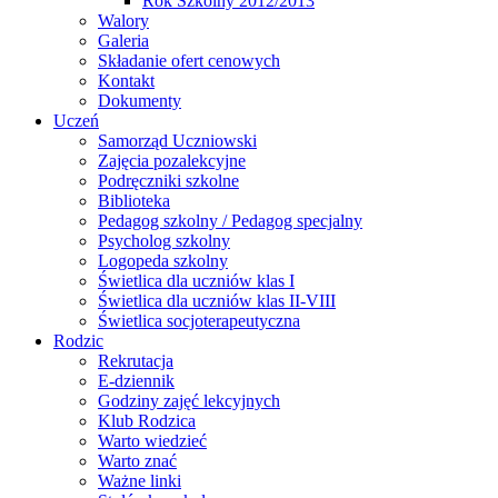
Rok Szkolny 2012/2013
Walory
Galeria
Składanie ofert cenowych
Kontakt
Dokumenty
Uczeń
Samorząd Uczniowski
Zajęcia pozalekcyjne
Podręczniki szkolne
Biblioteka
Pedagog szkolny / Pedagog specjalny
Psycholog szkolny
Logopeda szkolny
Świetlica dla uczniów klas I
Świetlica dla uczniów klas II-VIII
Świetlica socjoterapeutyczna
Rodzic
Rekrutacja
E-dziennik
Godziny zajęć lekcyjnych
Klub Rodzica
Warto wiedzieć
Warto znać
Ważne linki