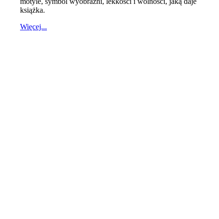
motyle, symbol wyobraźni, lekkości i wolności, jaką daje
książka.
Więcej...