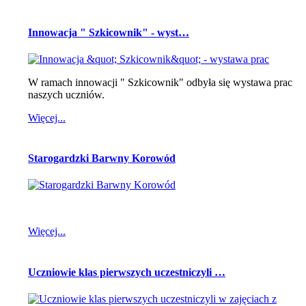
Innowacja " Szkicownik" - wyst…
W ramach innowacji " Szkicownik" odbyła się wystawa prac
naszych uczniów.
Więcej...
Starogardzki Barwny Korowód
Więcej...
Uczniowie klas pierwszych uczestniczyli …