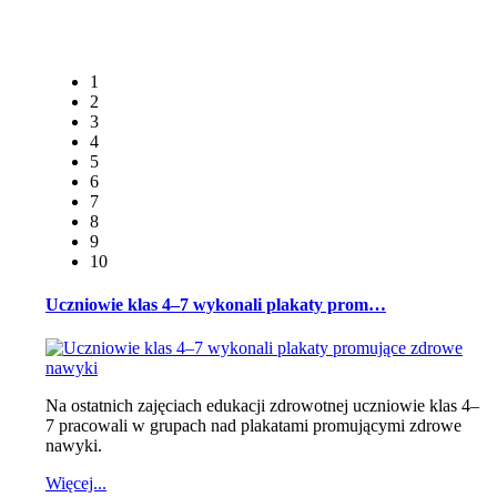
1
2
3
4
5
6
7
8
9
10
Uczniowie klas 4–7 wykonali plakaty prom…
Na ostatnich zajęciach edukacji zdrowotnej uczniowie klas 4–
7 pracowali w grupach nad plakatami promującymi zdrowe
nawyki.
Więcej...