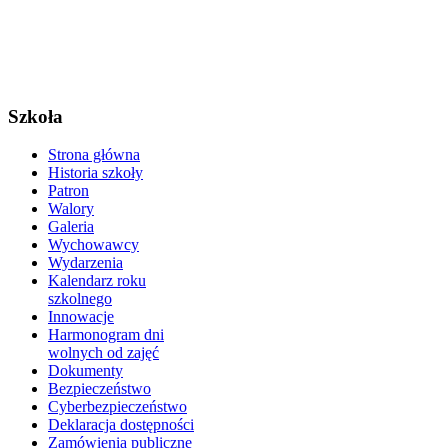
Szkoła
Strona główna
Historia szkoły
Patron
Walory
Galeria
Wychowawcy
Wydarzenia
Kalendarz roku
szkolnego
Innowacje
Harmonogram dni
wolnych od zajęć
Dokumenty
Bezpieczeństwo
Cyberbezpieczeństwo
Deklaracja dostępności
Zamówienia publiczne