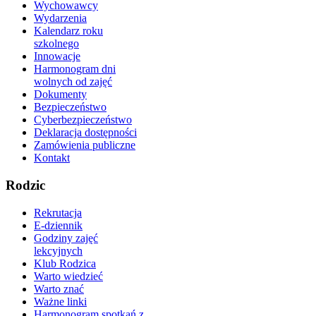
Wychowawcy
Wydarzenia
Kalendarz roku
szkolnego
Innowacje
Harmonogram dni
wolnych od zajęć
Dokumenty
Bezpieczeństwo
Cyberbezpieczeństwo
Deklaracja dostępności
Zamówienia publiczne
Kontakt
Rodzic
Rekrutacja
E-dziennik
Godziny zajęć
lekcyjnych
Klub Rodzica
Warto wiedzieć
Warto znać
Ważne linki
Harmonogram spotkań z