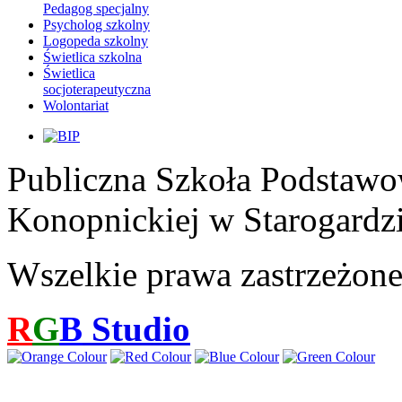
Pedagog specjalny
Psycholog szkolny
Logopeda szkolny
Świetlica szkolna
Świetlica
socjoterapeutyczna
Wolontariat
Publiczna Szkoła Podstawo
Konopnickiej w Starogardz
Wszelkie prawa zastrzeżon
R
G
B
Studio