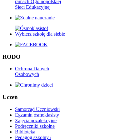
ramach Ogólnopolskiej
Sieci Edukacyjnej
RODO
Ochrona Danych
Osobowych
Uczeń
Samorząd Uczniowski
Egzamin ósmoklasisty
Zajęcia pozalekcyjne
Podręczniki szkolne
Biblioteka
Pedagog szkolny /