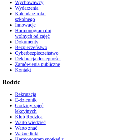
Wychowawcy
Wydarzenia
Kalendarz roku
szkolnego
Innowacje
Harmonogram dni
wolnych od zajęć
Dokumenty
Bezpieczeństwo
Cyberbezpieczeństwo
Deklaracja dostępności
Zamówienia publiczne
Kontakt
Rodzic
Rekrutacja
E-dziennik
Godziny zajęć
lekcyjnych
Klub Rodzica
Warto wiedzieć
Warto znać
Ważne linki
Harmonogram spotkań z