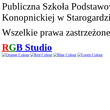
Publiczna Szkoła Podstawo
Konopnickiej w Starogardz
Wszelkie prawa zastrzeżon
R
G
B
Studio