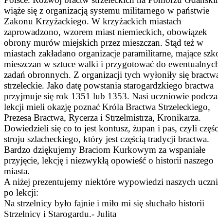
wiąże się z organizacją systemu militarnego w państwie
Zakonu Krzyżackiego. W krzyżackich miastach
zaprowadzono, wzorem miast niemieckich, obowiązek
obrony murów miejskich przez mieszczan. Stąd też w
miastach zakładano organizacje paramilitarne, mające szko
mieszczan w sztuce walki i przygotować do ewentualnyc
zadań obronnych. Z organizacji tych wyłoniły się bractw
strzeleckie. Jako datę powstania starogardzkiego bractwa
przyjmuje się rok 1351 lub 1353. Nasi uczniowie podcza
lekcji mieli okazję poznać Króla Bractwa Strzeleckiego,
Prezesa Bractwa, Rycerza i Strzelmistrza, Kronikarza.
Dowiedzieli się co to jest kontusz, żupan i pas, czyli częśc
stroju szlacheckiego, który jest częścią tradycji bractwa.
Bardzo dziękujemy Braciom Kurkowym za wspaniałe
przyjęcie, lekcję i niezwykłą opowieść o historii naszego
miasta.
A niżej prezentujemy niektóre wypowiedzi naszych uczn
po lekcji:
Na strzelnicy było fajnie i miło mi się słuchało historii
Strzelnicy i Starogardu.- Julita