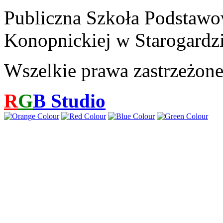
Publiczna Szkoła Podstawo
Konopnickiej w Starogardz
Wszelkie prawa zastrzeżon
R
G
B
Studio