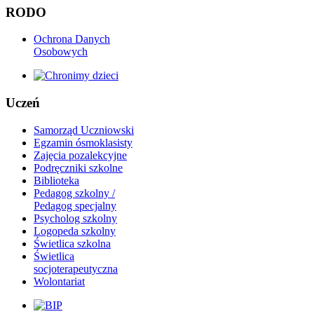
RODO
Ochrona Danych
Osobowych
Uczeń
Samorząd Uczniowski
Egzamin ósmoklasisty
Zajęcia pozalekcyjne
Podręczniki szkolne
Biblioteka
Pedagog szkolny /
Pedagog specjalny
Psycholog szkolny
Logopeda szkolny
Świetlica szkolna
Świetlica
socjoterapeutyczna
Wolontariat