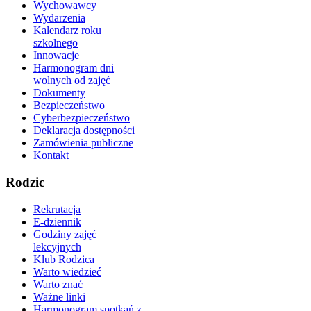
Wychowawcy
Wydarzenia
Kalendarz roku
szkolnego
Innowacje
Harmonogram dni
wolnych od zajęć
Dokumenty
Bezpieczeństwo
Cyberbezpieczeństwo
Deklaracja dostępności
Zamówienia publiczne
Kontakt
Rodzic
Rekrutacja
E-dziennik
Godziny zajęć
lekcyjnych
Klub Rodzica
Warto wiedzieć
Warto znać
Ważne linki
Harmonogram spotkań z