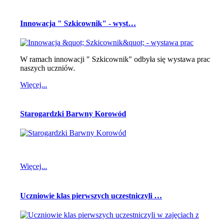
Innowacja " Szkicownik" - wyst…
W ramach innowacji " Szkicownik" odbyła się wystawa prac
naszych uczniów.
Więcej...
Starogardzki Barwny Korowód
Więcej...
Uczniowie klas pierwszych uczestniczyli …