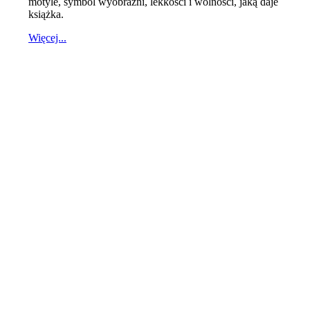
motyle, symbol wyobraźni, lekkości i wolności, jaką daje
książka.
Więcej...