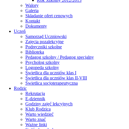
Rok Szkolny 2012/2013
Walory
Galeria
Składanie ofert cenowych
Kontakt
Dokumenty
Uczeń
Samorząd Uczniowski
Zajęcia pozalekcyjne
Podręczniki szkolne
Biblioteka
Pedagog szkolny / Pedagog specjalny
Psycholog szkolny
Logopeda szkolny
Świetlica dla uczniów klas I
Świetlica dla uczniów klas II-VIII
Świetlica socjoterapeutyczna
Rodzic
Rekrutacja
E-dziennik
Godziny zajęć lekcyjnych
Klub Rodzica
Warto wiedzieć
Warto znać
Ważne linki