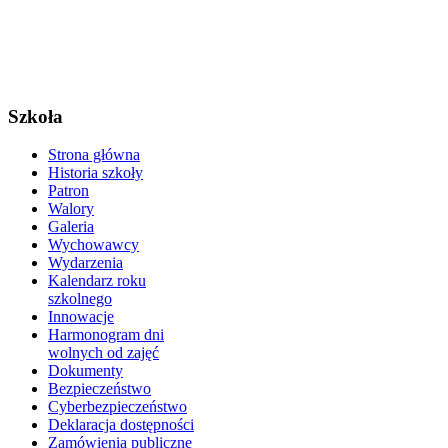
Szkoła
Strona główna
Historia szkoły
Patron
Walory
Galeria
Wychowawcy
Wydarzenia
Kalendarz roku
szkolnego
Innowacje
Harmonogram dni
wolnych od zajęć
Dokumenty
Bezpieczeństwo
Cyberbezpieczeństwo
Deklaracja dostępności
Zamówienia publiczne