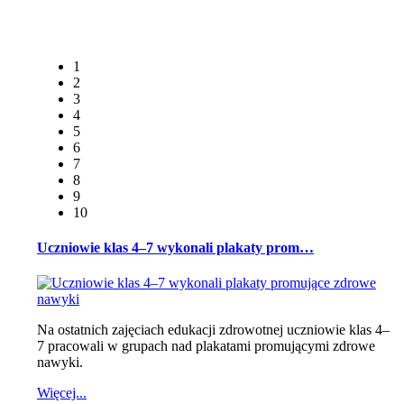
1
2
3
4
5
6
7
8
9
10
Uczniowie klas 4–7 wykonali plakaty prom…
Na ostatnich zajęciach edukacji zdrowotnej uczniowie klas 4–
7 pracowali w grupach nad plakatami promującymi zdrowe
nawyki.
Więcej...