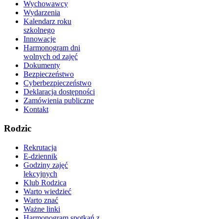
Wychowawcy
Wydarzenia
Kalendarz roku
szkolnego
Innowacje
Harmonogram dni
wolnych od zajęć
Dokumenty
Bezpieczeństwo
Cyberbezpieczeństwo
Deklaracja dostępności
Zamówienia publiczne
Kontakt
Rodzic
Rekrutacja
E-dziennik
Godziny zajęć
lekcyjnych
Klub Rodzica
Warto wiedzieć
Warto znać
Ważne linki
Harmonogram spotkań z