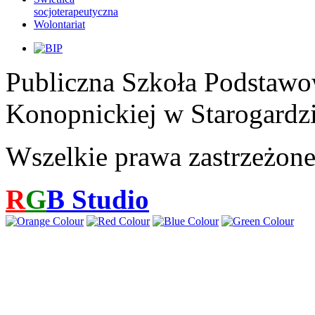
socjoterapeutyczna
Wolontariat
Publiczna Szkoła Podstawo
Konopnickiej w Starogardz
Wszelkie prawa zastrzeżon
R
G
B
Studio