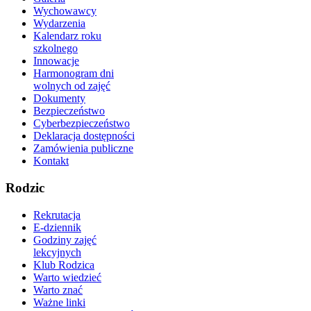
Wychowawcy
Wydarzenia
Kalendarz roku
szkolnego
Innowacje
Harmonogram dni
wolnych od zajęć
Dokumenty
Bezpieczeństwo
Cyberbezpieczeństwo
Deklaracja dostępności
Zamówienia publiczne
Kontakt
Rodzic
Rekrutacja
E-dziennik
Godziny zajęć
lekcyjnych
Klub Rodzica
Warto wiedzieć
Warto znać
Ważne linki