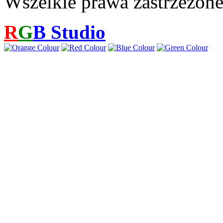
Wszelkie prawa zastrzeżon
R
G
B
Studio