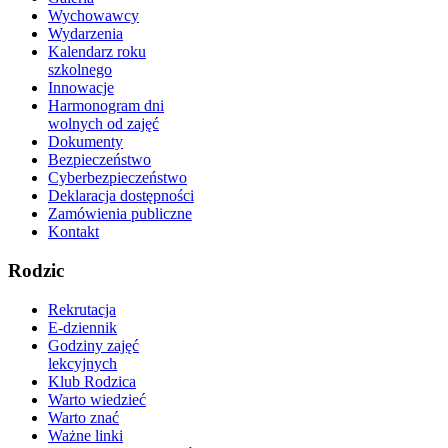
Wychowawcy
Wydarzenia
Kalendarz roku
szkolnego
Innowacje
Harmonogram dni
wolnych od zajęć
Dokumenty
Bezpieczeństwo
Cyberbezpieczeństwo
Deklaracja dostępności
Zamówienia publiczne
Kontakt
Rodzic
Rekrutacja
E-dziennik
Godziny zajęć
lekcyjnych
Klub Rodzica
Warto wiedzieć
Warto znać
Ważne linki