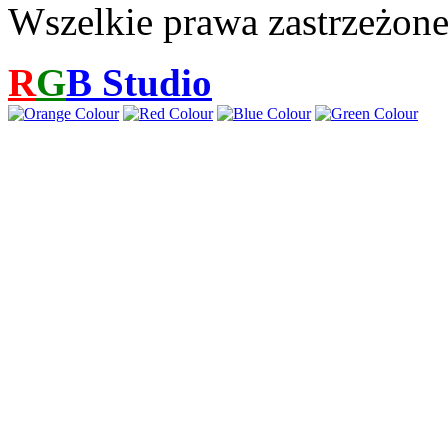
Wszelkie prawa zastrzeżon
R
G
B
Studio