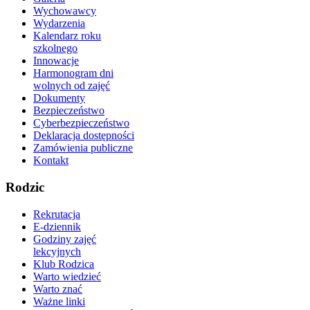
Wychowawcy
Wydarzenia
Kalendarz roku
szkolnego
Innowacje
Harmonogram dni
wolnych od zajęć
Dokumenty
Bezpieczeństwo
Cyberbezpieczeństwo
Deklaracja dostępności
Zamówienia publiczne
Kontakt
Rodzic
Rekrutacja
E-dziennik
Godziny zajęć
lekcyjnych
Klub Rodzica
Warto wiedzieć
Warto znać
Ważne linki