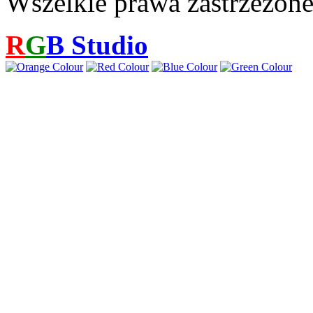
Wszelkie prawa zastrzeżon
R
G
B
Studio