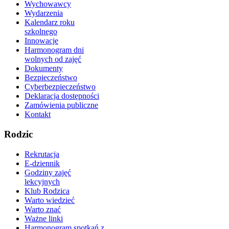
Wychowawcy
Wydarzenia
Kalendarz roku
szkolnego
Innowacje
Harmonogram dni
wolnych od zajęć
Dokumenty
Bezpieczeństwo
Cyberbezpieczeństwo
Deklaracja dostępności
Zamówienia publiczne
Kontakt
Rodzic
Rekrutacja
E-dziennik
Godziny zajęć
lekcyjnych
Klub Rodzica
Warto wiedzieć
Warto znać
Ważne linki
Harmonogram spotkań z