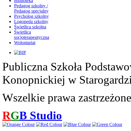
Biblioteka
Pedagog szkolny /
Pedagog specjalny
Psycholog szkolny
Logopeda szkolny
Świetlica szkolna
Świetlica
socjoterapeutyczna
Wolontariat
Publiczna Szkoła Podstawo
Konopnickiej w Starogardz
Wszelkie prawa zastrzeżon
R
G
B
Studio