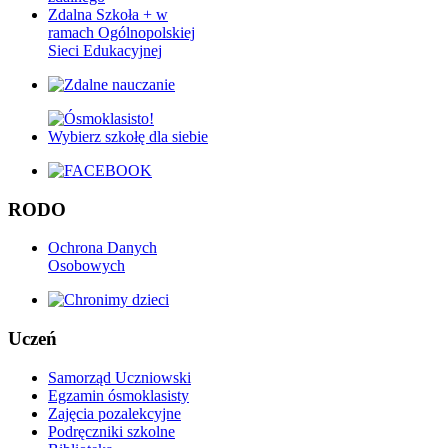
Zdalna Szkoła + w
ramach Ogólnopolskiej
Sieci Edukacyjnej
RODO
Ochrona Danych
Osobowych
Uczeń
Samorząd Uczniowski
Egzamin ósmoklasisty
Zajęcia pozalekcyjne
Podręczniki szkolne