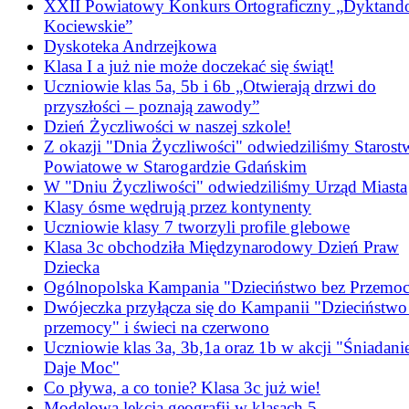
XXII Powiatowy Konkurs Ortograficzny „Dyktand
Kociewskie”
Dyskoteka Andrzejkowa
Klasa I a już nie może doczekać się świąt!
Uczniowie klas 5a, 5b i 6b „Otwierają drzwi do
przyszłości – poznają zawody”
Dzień Życzliwości w naszej szkole!
Z okazji "Dnia Życzliwości" odwiedziliśmy Starost
Powiatowe w Starogardzie Gdańskim
W "Dniu Życzliwości" odwiedziliśmy Urząd Miasta
Klasy ósme wędrują przez kontynenty
Uczniowie klasy 7 tworzyli profile glebowe
Klasa 3c obchodziła Międzynarodowy Dzień Praw
Dziecka
Ogólnopolska Kampania "Dzieciństwo bez Przemo
Dwójeczka przyłącza się do Kampanii "Dzieciństwo
przemocy" i świeci na czerwono
Uczniowie klas 3a, 3b,1a oraz 1b w akcji "Śniadani
Daje Moc"
Co pływa, a co tonie? Klasa 3c już wie!
Modelowa lekcja geografii w klasach 5