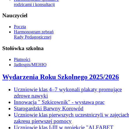
rodzicami i konsultacji
Nauczyciel
Poczta
Harmonogram zebrań
Rady Pedagogicznej
Stołówka szkolna
Płatności
Jadłospis/МЕНЮ
Wydarzenia Roku Szkolnego 2025/2026
Uczniowie klas 4–7 wykonali plakaty promujące
zdrowe nawyki
Innowacja " Szkicownik" - wystawa prac
Starogardzki Barwny Korowód
Uczniowie klas pierwszych uczestniczyli w zajęciach
zakresu pierwszej pomocy
Uczniowie klas I-III w projekcie "ALFABET