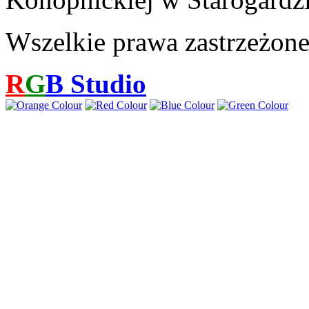
Wszelkie prawa zastrzeżon
R
G
B
Studio