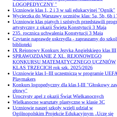
LOGOPEDYCZNY "
Uczniowie klas 1, 2 i 3 w sali edukacyjnej "Ognik"
Wycieczka do Warszawy uczniów klas: 5a, 5b, 6b i
Uczniowie klas piątych i szóstych przedstawili pro
artystyczny z okazji Święta Konstytucji 3 Maja
235. rocznica uchwalenia Konstytucji 3 Maja
Czytanie naprawdę uskrzydla - zapraszamy do szkol
biblioteki
IX Rejonowy Konkurs Języka Angielskiego klas III
SPRAWOZDANIE Z XL. REJONOWEGO
KONKURSU MATEMATYCZNEGO UCZNIÓW
KLAS TRZECICH rok szk. 2025/2026
Uczniowie klas I–III uczestniczą w programie UEF
Playmakers
Konkurs logopedyczny dla klas I-III "Głoskowy za
głowy"
Uroczysty apel z okazji Świąt Wielkanocnych
Wielkanocne warsztaty plastyczne w klasie 3C
Uczniowie naszej szkoły wzięli udział w
Ogólnopolskim Projekcie Edukacyjnym „Uczę się