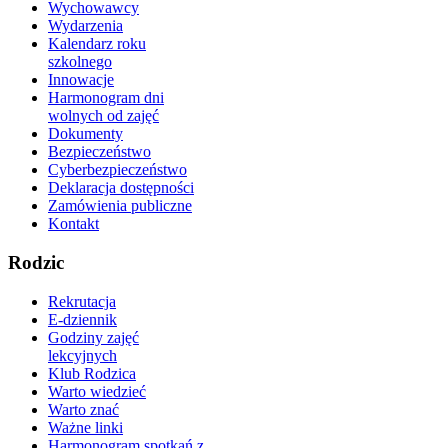
Wychowawcy
Wydarzenia
Kalendarz roku
szkolnego
Innowacje
Harmonogram dni
wolnych od zajęć
Dokumenty
Bezpieczeństwo
Cyberbezpieczeństwo
Deklaracja dostępności
Zamówienia publiczne
Kontakt
Rodzic
Rekrutacja
E-dziennik
Godziny zajęć
lekcyjnych
Klub Rodzica
Warto wiedzieć
Warto znać
Ważne linki
Harmonogram spotkań z