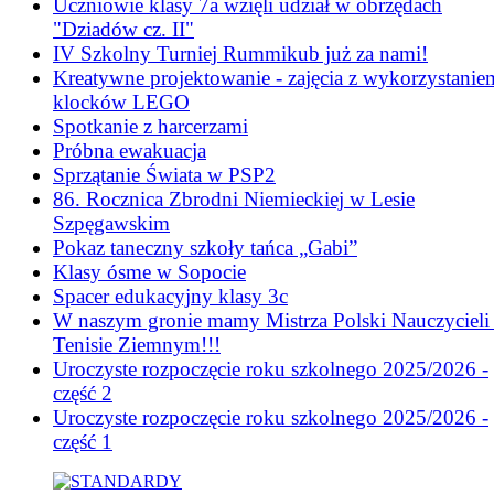
Uczniowie klasy 7a wzięli udział w obrzędach
"Dziadów cz. II"
IV Szkolny Turniej Rummikub już za nami!
Kreatywne projektowanie - zajęcia z wykorzystanie
klocków LEGO
Spotkanie z harcerzami
Próbna ewakuacja
Sprzątanie Świata w PSP2
86. Rocznica Zbrodni Niemieckiej w Lesie
Szpęgawskim
Pokaz taneczny szkoły tańca „Gabi”
Klasy ósme w Sopocie
Spacer edukacyjny klasy 3c
W naszym gronie mamy Mistrza Polski Nauczycieli
Tenisie Ziemnym!!!
Uroczyste rozpoczęcie roku szkolnego 2025/2026 -
część 2
Uroczyste rozpoczęcie roku szkolnego 2025/2026 -
część 1