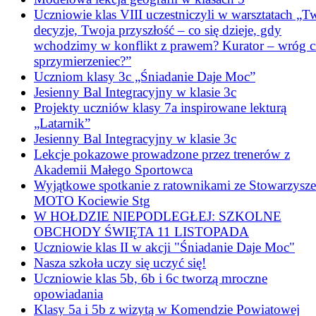
Uczniowie klas VIII uczestniczyli w warsztatach „T
decyzje, Twoja przyszłość – co się dzieje, gdy
wchodzimy w konflikt z prawem? Kurator – wróg c
sprzymierzeniec?”
Uczniom klasy 3c „Śniadanie Daje Moc”
Jesienny Bal Integracyjny w klasie 3c
Projekty uczniów klasy 7a inspirowane lekturą
„Latarnik”
Jesienny Bal Integracyjny w klasie 3c
Lekcje pokazowe prowadzone przez trenerów z
Akademii Małego Sportowca
Wyjątkowe spotkanie z ratownikami ze Stowarzysze
MOTO Kociewie Stg
W HOŁDZIE NIEPODLEGŁEJ: SZKOLNE
OBCHODY ŚWIĘTA 11 LISTOPADA
Uczniowie klas II w akcji "Śniadanie Daje Moc"
Nasza szkoła uczy się uczyć się!
Uczniowie klas 5b, 6b i 6c tworzą mroczne
opowiadania
Klasy 5a i 5b z wizytą w Komendzie Powiatowej