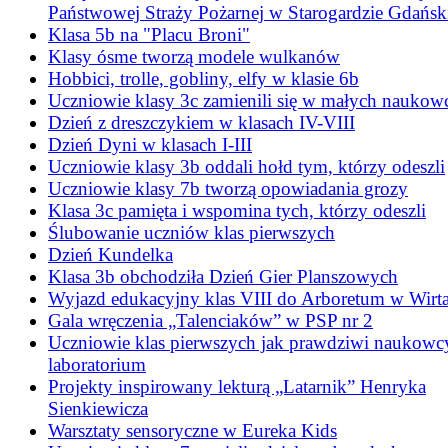
Państwowej Straży Pożarnej w Starogardzie Gdańs
Klasa 5b na "Placu Broni"
Klasy ósme tworzą modele wulkanów
Hobbici, trolle, gobliny, elfy w klasie 6b
Uczniowie klasy 3c zamienili się w małych nauko
Dzień z dreszczykiem w klasach IV-VIII
Dzień Dyni w klasach I-III
Uczniowie klasy 3b oddali hołd tym, którzy odeszli
Uczniowie klasy 7b tworzą opowiadania grozy
Klasa 3c pamięta i wspomina tych, którzy odeszli
Ślubowanie uczniów klas pierwszych
Dzień Kundelka
Klasa 3b obchodziła Dzień Gier Planszowych
Wyjazd edukacyjny klas VIII do Arboretum w Wirt
Gala wręczenia „Talenciaków” w PSP nr 2
Uczniowie klas pierwszych jak prawdziwi naukowc
laboratorium
Projekty inspirowany lekturą „Latarnik” Henryka
Sienkiewicza
Warsztaty sensoryczne w Eureka Kids