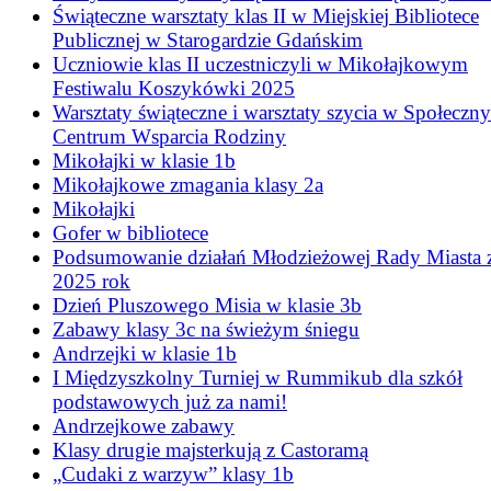
Świąteczne warsztaty klas II w Miejskiej Bibliotece
Publicznej w Starogardzie Gdańskim
Uczniowie klas II uczestniczyli w Mikołajkowym
Festiwalu Koszykówki 2025
Warsztaty świąteczne i warsztaty szycia w Społeczn
Centrum Wsparcia Rodziny
Mikołajki w klasie 1b
Mikołajkowe zmagania klasy 2a
Mikołajki
Gofer w bibliotece
Podsumowanie działań Młodzieżowej Rady Miasta 
2025 rok
Dzień Pluszowego Misia w klasie 3b
Zabawy klasy 3c na świeżym śniegu
Andrzejki w klasie 1b
I Międzyszkolny Turniej w Rummikub dla szkół
podstawowych już za nami!
Andrzejkowe zabawy
Klasy drugie majsterkują z Castoramą
„Cudaki z warzyw” klasy 1b