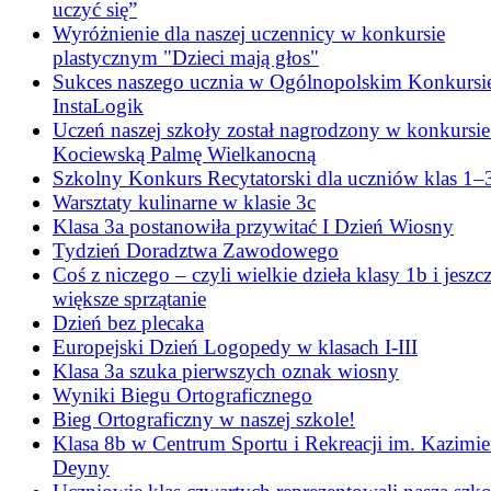
uczyć się”
Wyróżnienie dla naszej uczennicy w konkursie
plastycznym "Dzieci mają głos"
Sukces naszego ucznia w Ogólnopolskim Konkursi
InstaLogik
Uczeń naszej szkoły został nagrodzony w konkursie
Kociewską Palmę Wielkanocną
Szkolny Konkurs Recytatorski dla uczniów klas 1–
Warsztaty kulinarne w klasie 3c
Klasa 3a postanowiła przywitać I Dzień Wiosny
Tydzień Doradztwa Zawodowego
Coś z niczego – czyli wielkie dzieła klasy 1b i jeszc
większe sprzątanie
Dzień bez plecaka
Europejski Dzień Logopedy w klasach I-III
Klasa 3a szuka pierwszych oznak wiosny
Wyniki Biegu Ortograficznego
Bieg Ortograficzny w naszej szkole!
Klasa 8b w Centrum Sportu i Rekreacji im. Kazimie
Deyny