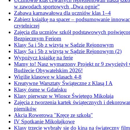
Uczniowie klas czwartych reprezentowali naszą szko
w zawodach sportowych „Dwa ognie”
Zabawa karnawałowa dla uczniów klas 1–4
Zabierz książkę na spacer – podsumowanie innowac
czytelniczej
Zajęcia dla uczniów szkół podstawowych poświęco
Bezpiecznym Feriom
Klasy 5a i 5b z wizytą w Sądzie Rejonowym
Klasy 5a i 5b z wizytą w Sądzie Rejonowym (2)
Wypożycz książkę na ferie
Mamy to! Nasz wymarzony Projekt nr 9 zwyciężył
Budżecie Obywatelskim 2026!
Wigilie klasowe w klasach 4-8
Kreatywne Warsztaty Świąteczne z Klasą I A
Klasy ósme w Gdańsku
Klasy pierwsze w Wiosce Świętego Mikołaja
Zajęcia z tworzenia kartek świątecznych i dekorowa
pierników
Akcja Rowerowa "Kręcę ze szkołą"
IV Spotkanie Mikołajkowe
Klasy trzecie wybrały się do kina na świąteczny film