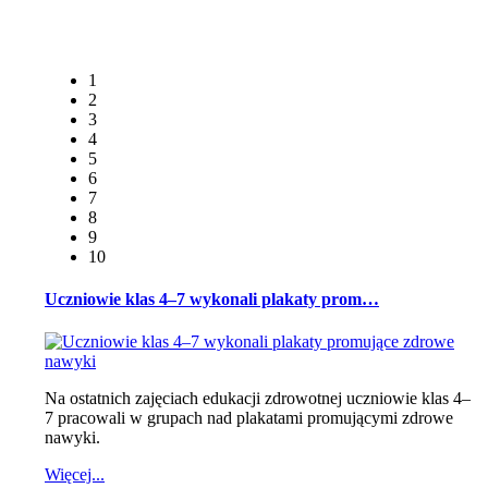
1
2
3
4
5
6
7
8
9
10
Uczniowie klas 4–7 wykonali plakaty prom…
Na ostatnich zajęciach edukacji zdrowotnej uczniowie klas 4–
7 pracowali w grupach nad plakatami promującymi zdrowe
nawyki.
Więcej...