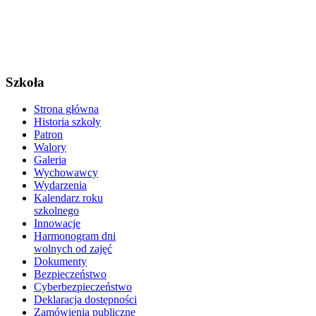
Szkoła
Strona główna
Historia szkoły
Patron
Walory
Galeria
Wychowawcy
Wydarzenia
Kalendarz roku
szkolnego
Innowacje
Harmonogram dni
wolnych od zajęć
Dokumenty
Bezpieczeństwo
Cyberbezpieczeństwo
Deklaracja dostępności
Zamówienia publiczne