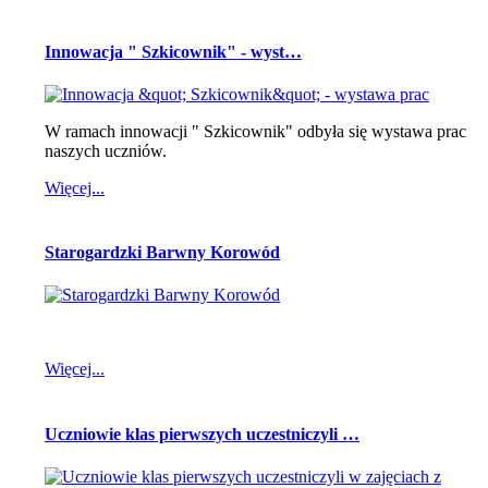
Innowacja " Szkicownik" - wyst…
W ramach innowacji " Szkicownik" odbyła się wystawa prac
naszych uczniów.
Więcej...
Starogardzki Barwny Korowód
Więcej...
Uczniowie klas pierwszych uczestniczyli …