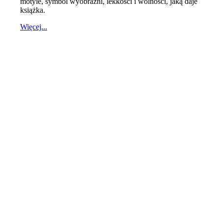
motyle, symbol wyobraźni, lekkości i wolności, jaką daje
książka.
Więcej...