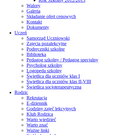
Rok Szkolny 2012/2013
Walory
Galeria
Składanie ofert cenowych
Kontakt
Dokumenty
Uczeń
Samorząd Uczniowski
Zajęcia pozalekcyjne
Podręczniki szkolne
Biblioteka
Pedagog szkolny / Pedagog specjalny
Psycholog szkolny
Logopeda szkolny
Świetlica dla uczniów klas I
Świetlica dla uczniów klas II-VIII
Świetlica socjoterapeutyczna
Rodzic
Rekrutacja
E-dziennik
Godziny zajęć lekcyjnych
Klub Rodzica
Warto wiedzieć
Warto znać
Ważne linki