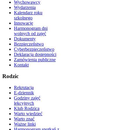
Wychowawcy
Wydarzenia
Kalendarz roku
szkolnego
Innowacje
Harmonogram dni
wolnych od zajęć
Dokumenty
Bezpieczeństwo
Cyberbezpieczeństwo
Deklaracja dostępności
Zamówienia publiczne
Kontakt
Rodzic
Rekrutacja
E-dziennik
Godziny zajęć
lekcyjnych
Klub Rodzica
Warto wiedzieć
Warto znać
Ważne linki
Harmonogram spotkań z