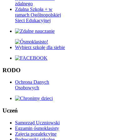
zdalnego
Zdalna Szkoła + w
ramach Ogólnopolskiej
Sieci Edukacyjnej
RODO
Ochrona Danych
Osobowych
Uczeń
Samorząd Uczniowski
Egzamin ósmoklasisty
Zajęcia pozalekcyjne
Podręczniki szkolne