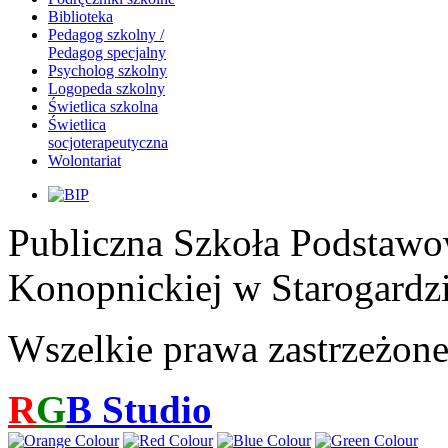
Biblioteka
Pedagog szkolny /
Pedagog specjalny
Psycholog szkolny
Logopeda szkolny
Świetlica szkolna
Świetlica
socjoterapeutyczna
Wolontariat
Publiczna Szkoła Podstawo
Konopnickiej w Starogardz
Wszelkie prawa zastrzeżon
R
G
B
Studio