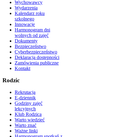
Wychowawcy
Wydarzenia
Kalendarz roku
szkolnego
Innowacje
Harmonogram dni
wolnych od zajęć
Dokumenty
Bezpieczeństwo
Cyberbezpieczeństwo
Deklaracja dostępności
Zamówienia publiczne
Kontakt
Rodzic
Rekrutacja
E-dziennik
Godziny zajęć
lekcyjnych
Klub Rodzica
Warto wiedzieć
Warto znać
Ważne linki
Harmonogram spotkań z