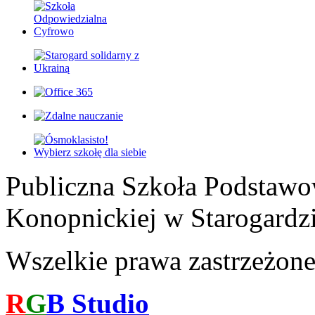
Publiczna Szkoła Podstawo
Konopnickiej w Starogardz
Wszelkie prawa zastrzeżon
R
G
B
Studio