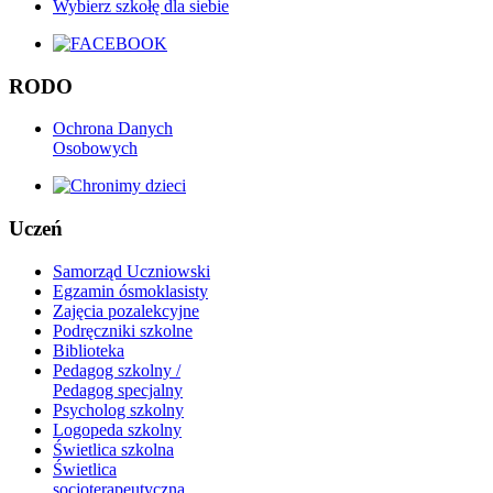
RODO
Ochrona Danych
Osobowych
Uczeń
Samorząd Uczniowski
Egzamin ósmoklasisty
Zajęcia pozalekcyjne
Podręczniki szkolne
Biblioteka
Pedagog szkolny /
Pedagog specjalny
Psycholog szkolny
Logopeda szkolny
Świetlica szkolna
Świetlica
socjoterapeutyczna