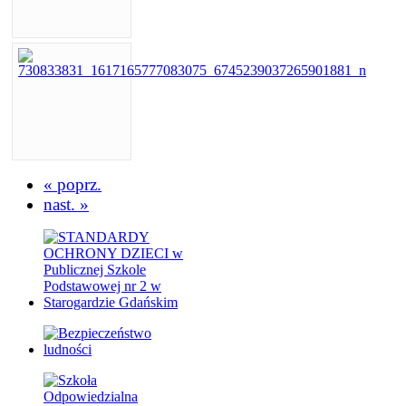
« poprz.
nast. »