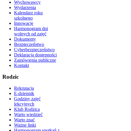
Wychowawcy
Wydarzenia
Kalendarz roku
szkolnego
Innowacje
Harmonogram dni
wolnych od zajęć
Dokumenty
Bezpieczeństwo
Cyberbezpieczeństwo
Deklaracja dostępności
Zamówienia publiczne
Kontakt
Rodzic
Rekrutacja
E-dziennik
Godziny zajęć
lekcyjnych
Klub Rodzica
Warto wiedzieć
Warto znać
Ważne linki
Harmonogram spotkań z