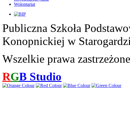
Wolontariat
Publiczna Szkoła Podstawo
Konopnickiej w Starogardz
Wszelkie prawa zastrzeżon
R
G
B
Studio