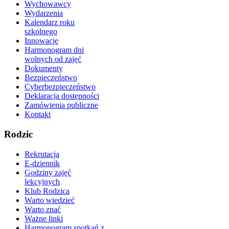
Wychowawcy
Wydarzenia
Kalendarz roku
szkolnego
Innowacje
Harmonogram dni
wolnych od zajęć
Dokumenty
Bezpieczeństwo
Cyberbezpieczeństwo
Deklaracja dostępności
Zamówienia publiczne
Kontakt
Rodzic
Rekrutacja
E-dziennik
Godziny zajęć
lekcyjnych
Klub Rodzica
Warto wiedzieć
Warto znać
Ważne linki
Harmonogram spotkań z