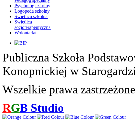
Pedagog specjalny
Psycholog szkolny
Logopeda szkolny
Świetlica szkolna
Świetlica
socjoterapeutyczna
Wolontariat
Publiczna Szkoła Podstawo
Konopnickiej w Starogardz
Wszelkie prawa zastrzeżon
R
G
B
Studio