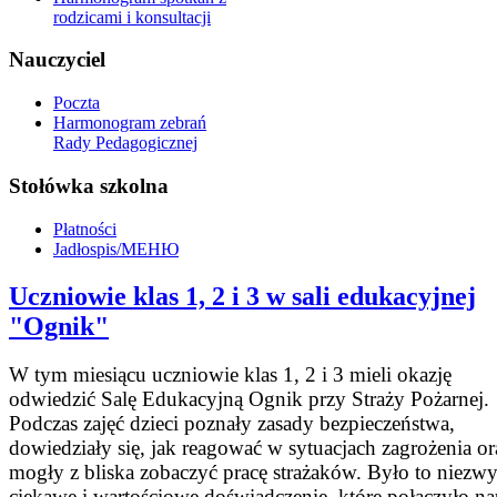
rodzicami i konsultacji
Nauczyciel
Poczta
Harmonogram zebrań
Rady Pedagogicznej
Stołówka szkolna
Płatności
Jadłospis/МЕНЮ
Uczniowie klas 1, 2 i 3 w sali edukacyjnej
"Ognik"
W tym miesiącu uczniowie klas 1, 2 i 3 mieli okazję
odwiedzić Salę Edukacyjną Ognik przy Straży Pożarnej.
Podczas zajęć dzieci poznały zasady bezpieczeństwa,
dowiedziały się, jak reagować w sytuacjach zagrożenia or
mogły z bliska zobaczyć pracę strażaków. Było to niezwy
ciekawe i wartościowe doświadczenie, które połączyło n