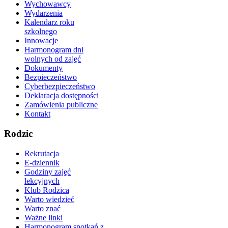
Wychowawcy
Wydarzenia
Kalendarz roku
szkolnego
Innowacje
Harmonogram dni
wolnych od zajęć
Dokumenty
Bezpieczeństwo
Cyberbezpieczeństwo
Deklaracja dostępności
Zamówienia publiczne
Kontakt
Rodzic
Rekrutacja
E-dziennik
Godziny zajęć
lekcyjnych
Klub Rodzica
Warto wiedzieć
Warto znać
Ważne linki
Harmonogram spotkań z