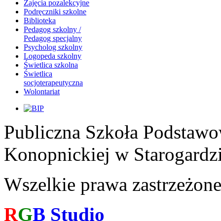
Zajęcia pozalekcyjne
Podręczniki szkolne
Biblioteka
Pedagog szkolny /
Pedagog specjalny
Psycholog szkolny
Logopeda szkolny
Świetlica szkolna
Świetlica
socjoterapeutyczna
Wolontariat
Publiczna Szkoła Podstawo
Konopnickiej w Starogardz
Wszelkie prawa zastrzeżon
R
G
B
Studio