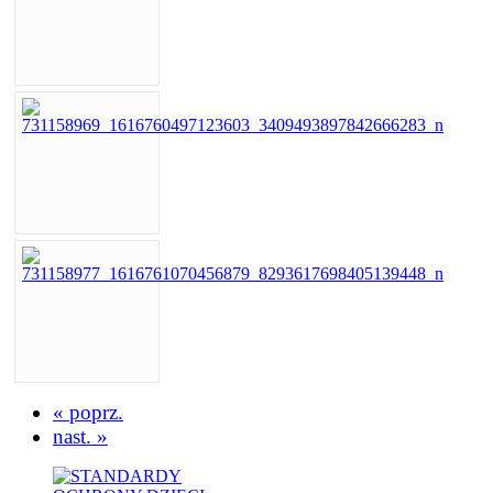
« poprz.
nast. »