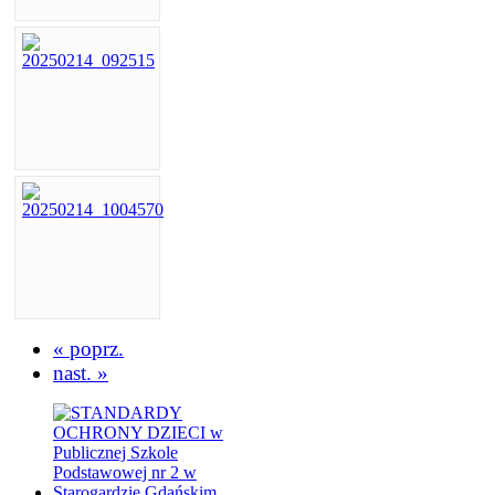
« poprz.
nast. »