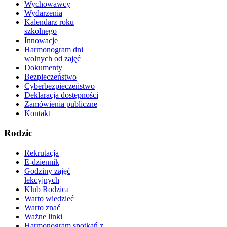
Wychowawcy
Wydarzenia
Kalendarz roku
szkolnego
Innowacje
Harmonogram dni
wolnych od zajęć
Dokumenty
Bezpieczeństwo
Cyberbezpieczeństwo
Deklaracja dostępności
Zamówienia publiczne
Kontakt
Rodzic
Rekrutacja
E-dziennik
Godziny zajęć
lekcyjnych
Klub Rodzica
Warto wiedzieć
Warto znać
Ważne linki
Harmonogram spotkań z