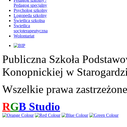
Pedagog szkolny /
Pedagog specjalny
Psycholog szkolny
Logopeda szkolny
Świetlica szkolna
Świetlica
socjoterapeutyczna
Wolontariat
Publiczna Szkoła Podstawo
Konopnickiej w Starogardz
Wszelkie prawa zastrzeżon
R
G
B
Studio