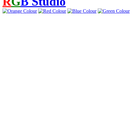
R
G
B
Studio