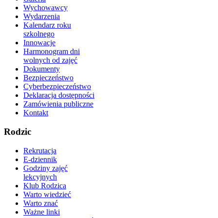
Wychowawcy
Wydarzenia
Kalendarz roku
szkolnego
Innowacje
Harmonogram dni
wolnych od zajęć
Dokumenty
Bezpieczeństwo
Cyberbezpieczeństwo
Deklaracja dostępności
Zamówienia publiczne
Kontakt
Rodzic
Rekrutacja
E-dziennik
Godziny zajęć
lekcyjnych
Klub Rodzica
Warto wiedzieć
Warto znać
Ważne linki