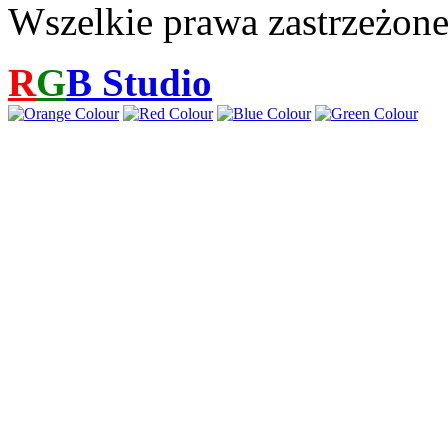
Wszelkie prawa zastrzeżon
R
G
B
Studio